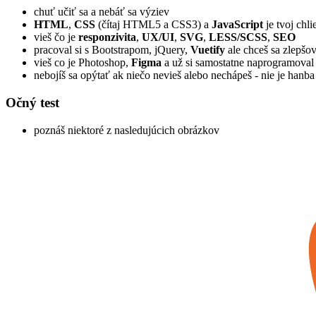
chuť učiť sa a nebáť sa výziev
HTML
,
CSS
(čítaj HTML5 a CSS3) a
JavaScript
je tvoj chl
vieš čo je
responzivita
,
UX/UI
,
SVG
,
LESS/SCSS
,
SEO
pracoval si s Bootstrapom, jQuery,
Vuetify
ale chceš sa zlepšo
vieš co je Photoshop,
Figma
a už si samostatne naprogramoval 
nebojíš sa opýtať ak niečo nevieš alebo nechápeš - nie je han
Očný test
poznáš niektoré z nasledujúcich obrázkov