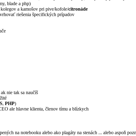
my, blade a php)
š kolegov a kamošov pri pive/kofole/
citronáde
vrhovať riešenia špecifických prípadov
ače
 ak nie tak sa naučíš
žité
S
,
PHP
)
 CEO ale hlavne klienta, členov tímu a blízkych
pených na notebooku alebo ako plagáty na stenách ... alebo aspoň poz