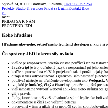
Vysoká 34, 811 06 Bratislava, Slovakia,
+421 908 257 254
Projekty
Studio & Services
Pridaj sa k nám
Kontakt
Blog
en
menu
PRIDAJ SA K NÁM
FRONTEND JEDI
Koho hľadáme
Hľadáme šikovného, ostrieľaného frontend developera
, ktorý si
Pošlite nám správu
Správa odoslaná
Čo správny JEDI okrem sily ovláda
zavrieť
zavrieť
Chcete sa nás niečo opýtať alebo máte záujem o nezáväznú konzultá
Prosím nechajte nám chvíľku na odpoveď, prečítame si každú správu
vieš čo je
responzivita
, telefón vlastne používaš len na testova
Ďakujeme
Vaše meno
JavaScript
je tvoj obľúbený jazyk a nespomínaš pri jeho zmi
E-mail
keďže si pracoval na väčších projektoch tak si použil nejaký 
dizajn si vieš odkonzultovať s grafikom, sám nastrihať (Photos
používaš nástroje na uľahčenie developmentu ako
Webpack
,
V
Správa
tvoj kód je
funkčný
,
čistý
a
čitateľný
, pretože ho píšeš pre ost
Opíšte prosím kód z obrázka
vieš samostatne vytvoriť webovú aplikáciu alebo stránku od
'gi
git
je pravda
úlohy, ktoré dostaneš vieš odhadnúť a splniť lepšie ako boli za
dokumentácie si čítaš ako večernú beletriu
Odoslať
pracoval si v tíme a nikdy si sa neotočil svojim spolubojovníkom 