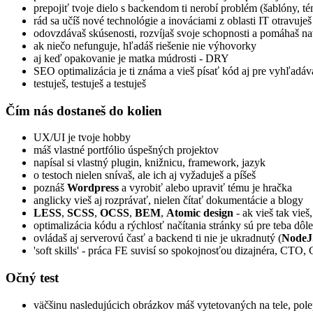
prepojiť tvoje dielo s backendom ti nerobí problém (šablóny, té
rád sa učíš nové technológie a inováciami z oblasti IT otravuje
odovzdávaš skúsenosti, rozvíjaš svoje schopnosti a pomáhaš na
ak niečo nefunguje, hľadáš riešenie nie výhovorky
aj keď opakovanie je matka múdrosti - DRY
SEO optimalizácia je ti známa a vieš písať kód aj pre vyhľadáv
testuješ, testuješ a testuješ
Čím nás dostaneš do kolien
UX/UI je tvoje hobby
máš vlastné portfólio úspešných projektov
napísal si vlastný plugin, knižnicu, framework, jazyk
o testoch nielen snívaš, ale ich aj vyžaduješ a píšeš
poznáš
Wordpress
a vyrobiť alebo upraviť tému je hračka
anglicky vieš aj rozprávať, nielen čítať dokumentácie a blogy
LESS
,
SCSS
,
OCSS
,
BEM
,
Atomic design
- ak vieš tak vieš,
optimalizácia kódu a rýchlosť načítania stránky sú pre teba dôle
ovládaš aj serverovú časť a backend ti nie je ukradnutý (
NodeJ
'soft skills' - práca FE suvisí so spokojnosťou dizajnéra, CTO,
Očný test
väčšinu nasledujúcich obrázkov máš vytetovaných na tele, pole