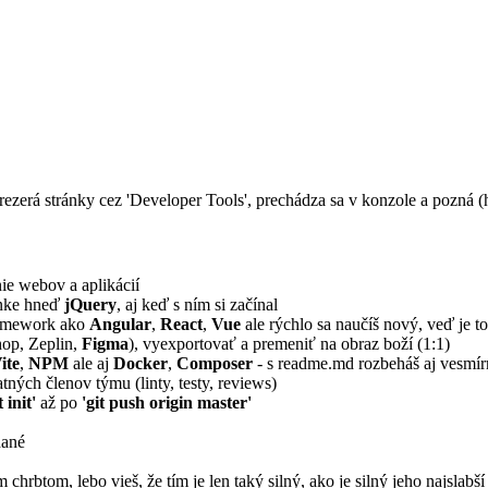
 prezerá stránky cez 'Developer Tools', prechádza sa v konzole a pozná (h
ciu?
.
nie webov a aplikácií
enke hneď
jQuery
, aj keď s ním si začínal
framework ako
Angular
,
React
,
Vue
ale rýchlo sa naučíš nový, veď je to
hop, Zeplin,
Figma
), vyexportovať a premeniť na obraz boží (1:1)
ite
,
NPM
ale aj
Docker
,
Composer
- s readme.md rozbeháš aj vesmír
atných členov týmu (linty, testy, reviews)
t init'
až po
'git push origin master'
dané
chrbtom, lebo vieš, že tím je len taký silný, ako je silný jeho najslabší